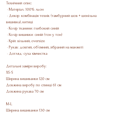
Технічний опис:
• Матеріал: 100% льон
• Декор: комбінація технік (тамбурний шов + шенільна
вишивка), китиці
• Колір тканини: глибокий синій
• Колір вишивки: синій (тон у тон)
• Крій: вільний, oversize
• Рукав: довгий, об’ємний, зібраний на манжеті
• Догляд: суха хімчистка
Детальні заміри виробу:
XS-S
Ширина вишиванки 120 см
Довжина виробу по спинці 61 см
Довжина рукава 70 см
M-L
Ширина вишиванки 130 см