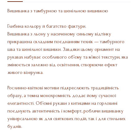
Вишиванка з тамбурною та шенільною вишивкою
Глибина кольору й багатство фактури.
Вишиванка з льону у насиченому синьому відтінку
прикрашена складним поєднанням технік — тамбурного
шва та шенільної вишивки. Завдяки цьому орнамент на
рукавах набуває особливого об’єму та м’якої текстури, яка
змінюється залежно від освітлення, створюючи ефект
живого візерунка.
Рослинно-квіткові мотиви підкреслюють традиційність
образу, а темна монохромність додає йому сучасної
елегантності. Об’ємні рукави з китицями на горловині
поєднують автентичність і комфорт, роблячи вишиванку
універсальною як для святкових подій, так і для стильних
буднів.