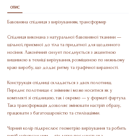
ОПИС
Бавовняна спідниця з вирізуванням, трансформер
Спідниця виконана з натуральної бавовняної тканини —
щільної, приємної до тіла та придатної для щоденного
носіння. Лаконічний силует поєднується з акцентною
вишивкою в техніці вирізування, розміщеною по нижньому
краю виробу, що додає ритму та графічної виразності.
Конструкція спідниці складається з двох полотнищ.
Переднє полотнище є знімним і може носитися як у
комплекті зі спідницею, так і окремо — у форматі фартуха.
Така трансформація дозволяє змінювати настрій образу,
працювати з багатошаровістю та стилізаціями.
Чорний колір підкреслює геометрію вирізування та робить
виріб універсальним — він легко поєднується з