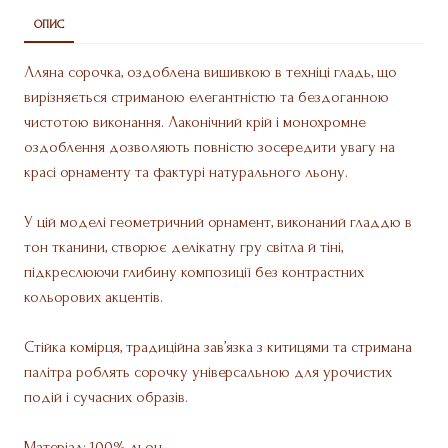
ОПИС
Лляна сорочка, оздоблена вишивкою в техніці гладь, що
вирізняється стриманою елегантністю та бездоганною
чистотою виконання. Лаконічний крій і монохромне
оздоблення дозволяють повністю зосередити увагу на
красі орнаменту та фактурі натурального льону.
У цій моделі геометричний орнамент, виконаний гладдю в
тон тканини, створює делікатну гру світла й тіні,
підкреслюючи глибину композиції без контрастних
кольорових акцентів.
Стійка комірця, традиційна зав’язка з китицями та стримана
палітра роблять сорочку універсальною для урочистих
подій і сучасних образів.
Матеріал: 100% льон