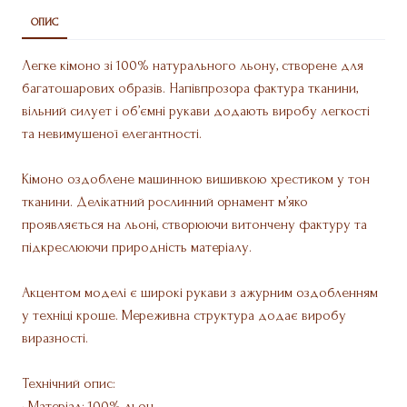
ОПИС
Легке кімоно зі 100% натурального льону, створене для
багатошарових образів. Напівпрозора фактура тканини,
вільний силует і об’ємні рукави додають виробу легкості
та невимушеної елегантності.
Кімоно оздоблене машинною вишивкою хрестиком у тон
тканини. Делікатний рослинний орнамент м’яко
проявляється на льоні, створюючи витончену фактуру та
підкреслюючи природність матеріалу.
Акцентом моделі є широкі рукави з ажурним оздобленням
у техніці кроше. Мереживна структура додає виробу
виразності.
Технічний опис:
• Матеріал: 100% льон