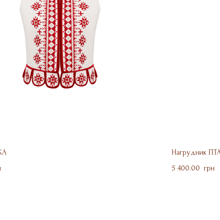
КА
Нагрудник ПТ
н
5 400.00  грн