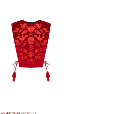
ксамитовий червоний